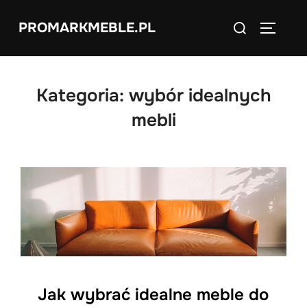
Skip
Search
PROMARKMEBLE.PL
to
TOGGLE
for:
content
Kategoria:
wybór idealnych
mebli
Jak wybrać idealne meble do