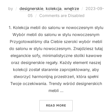
Posted
by
designerskie
,
kolekcja
,
wnętrze
2023-09-
on
05
Comments are Disabled
1. Kolekcja mebli do salonu w nowoczesnym stylu
Wybór mebli do salonu w stylu nowoczesnym
Przygotowaliśmy dla Ciebie szeroki wybór mebli
do salonu w stylu nowoczesnym. Znajdziesz tutaj
eleganckie sofy, minimalistyczne stoliki kawowe
oraz designerskie regały. Każdy element naszej
kolekcji został starannie zaprojektowany, aby
stworzyć harmonijną przestrzeń, która spełni
Twoje oczekiwania. Trendy wśród designerskich
mebli …
"ODKRYJ NASZĄ KOLEKCJĘ
READ MORE