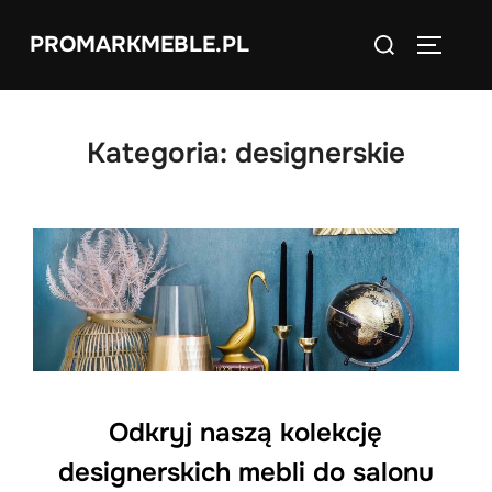
Skip
Search
PROMARKMEBLE.PL
to
TOGGLE
for:
content
Kategoria:
designerskie
Odkryj naszą kolekcję
designerskich mebli do salonu